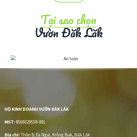
Tại sao chọn
Vườn Đăk Lăk
HỘ KINH DOANH VƯỜN ĐĂK LĂK
MST:
8569329558-001
Địa chỉ:
Thôn 9, Ea Ngai, Krông Buk, Đăk Lăk