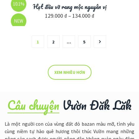
10.1%
Hạt điều vỡ rang mộc nguyên vị
129.000
₫
–
134.000
₫
NEW
1
2
…
5
XEM NHIỀU HƠN
Câu chuyện
Vườn Đăk Lăk
Là một người con của vùng đất đỏ bazan màu mỡ, tình yêu
cùng niềm tự hào quê hương thôi thúc Vườn mang những
nông sản sạch được người nông dân không quản ngày đêm