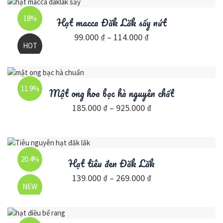
18%
Hạt macca Đăk Lăk sấy nứt
99.000
₫
–
114.000
₫
HOT
11.9%
Mật ong hoa bạc hà nguyên chất
185.000
₫
–
925.000
₫
20.4%
Hạt tiêu đen Đăk Lăk
139.000
₫
–
269.000
₫
NEW