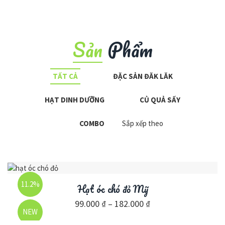
Sản
Phẩm
TẤT CẢ
ĐẶC SẢN ĐĂK LĂK
HẠT DINH DƯỠNG
CỦ QUẢ SẤY
COMBO
Sắp xếp theo
11.2%
Hạt óc chó đỏ Mỹ
99.000
₫
–
182.000
₫
NEW