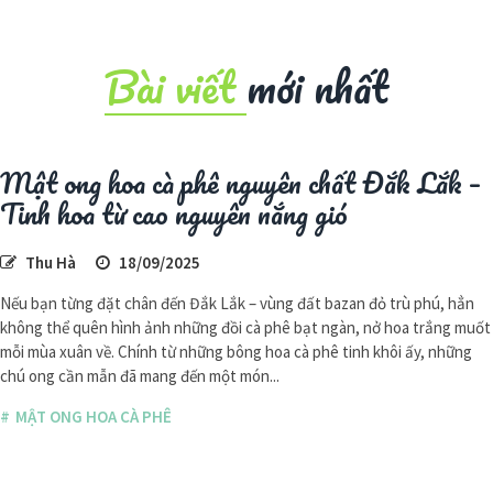
Bài viết
mới nhất
Mật ong hoa cà phê nguyên chất Đắk Lắk –
Tinh hoa từ cao nguyên nắng gió
Thu Hà
18/09/2025
Nếu bạn từng đặt chân đến Đắk Lắk – vùng đất bazan đỏ trù phú, hẳn
không thể quên hình ảnh những đồi cà phê bạt ngàn, nở hoa trắng muốt
mỗi mùa xuân về. Chính từ những bông hoa cà phê tinh khôi ấy, những
chú ong cần mẫn đã mang đến một món...
MẬT ONG HOA CÀ PHÊ