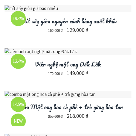
19.4%
Mít sấy giòn nguyên cánh hàng xuất khẩu
129.000
₫
160.000
₫
12.4%
Viên nghệ mật ong Đăk Lăk
149.000
₫
170.000
₫
14.5%
Combo Mật ong hoa cà phê + trà gừng hòa tan
218.000
₫
255.000
₫
NEW