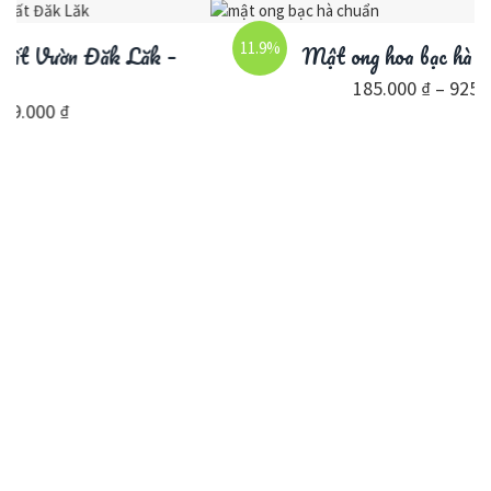
11.9%
Mật ong hoa bạc hà nguyên chất
185.000
₫
–
925.000
₫