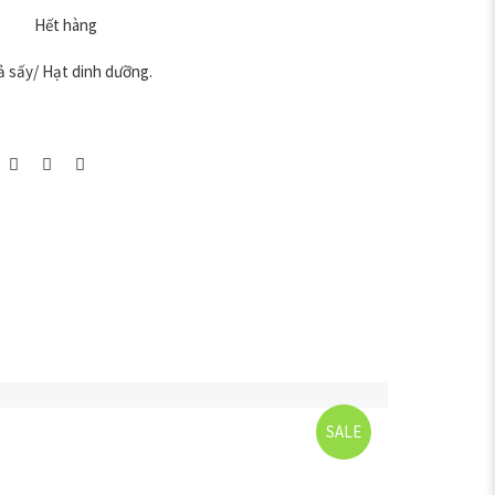
Hết hàng
ả sấy
/
Hạt dinh dưỡng
.
SALE