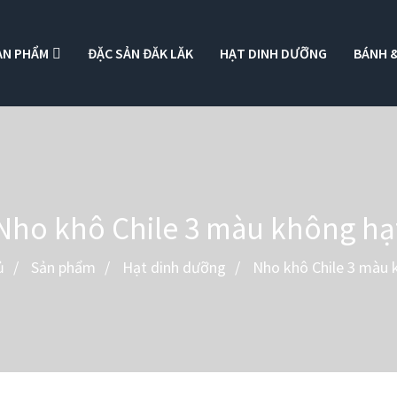
ẢN PHẨM
ĐẶC SẢN ĐĂK LĂK
HẠT DINH DƯỠNG
BÁNH &
Nho khô Chile 3 màu không hạ
ủ
Sản phẩm
Hạt dinh dưỡng
Nho khô Chile 3 màu 