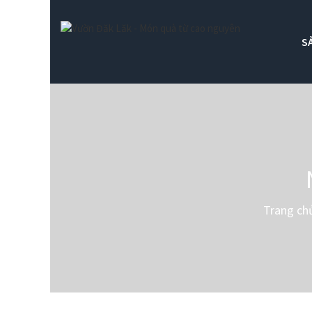
S
Trang ch