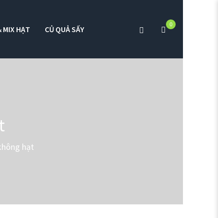
0
 MIX HẠT
CỦ QUẢ SẤY
t
không hạt