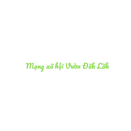
Quy trình đặt hàng
Blog
Chính sách cộng tác viên
Chính sách bảo mật
Liên hệ
Mạng xã hội Vườn Đăk Lăk