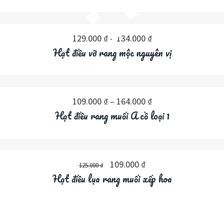
129.000
₫
–
134.000
₫
Hạt điều vỡ rang mộc nguyên vị
109.000
₫
–
164.000
₫
Hạt điều rang muối A cồ loại 1
109.000
₫
125.000
₫
Hạt điều lụa rang muối xếp hoa