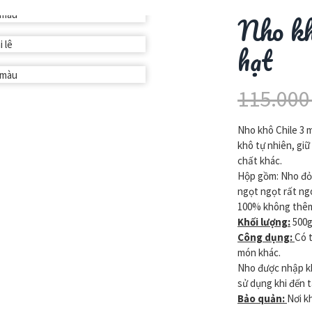
Nho kh
hạt
115.00
Nho khô Chile 3 
khô tự nhiên, gi
chất khác.
Hộp gồm: Nho đỏ,
ngọt ngọt rất ng
100% không thêm 
Khối lượng:
500g
Công dụng:
Có 
món khác.
Nho được nhập kh
sử dụng khi đến t
Bảo quản:
Nơi k