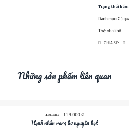
Trạng thái bán:
Danh mục:
Củ qu
Thẻ:
nho khô
.
CHIA SẺ:
Những sản phẩm liên quan
119.000
₫
139.000
₫
Hạnh nhân rang bơ nguyên hạt