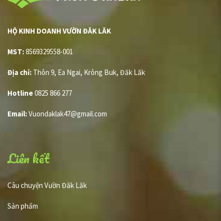
HỘ KINH DOANH VƯỜN ĐĂK LĂK
MST:
8569329558-001
Địa chỉ:
Thôn 9, Ea Ngai, Krông Buk, Đăk Lăk
Hotline
0825 866 277
Email:
Vuondaklak47@gmail.com
Liên kết
Câu chuyện Vườn Đăk Lăk
Sản phẩm