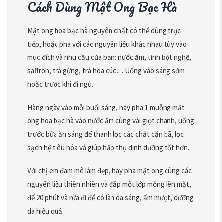
Cách Dùng Mật Ong Bạc Hà
Mật ong hoa bạc hà nguyên chất có thể dùng trực
tiếp, hoặc pha với các nguyên liệu khác nhau tùy vào
mục đích và nhu cầu của bạn: nước ấm, tinh bột nghệ,
saffron, trà gừng, trà hoa cúc… Uống vào sáng sớm
hoặc trước khi đi ngủ.
Hàng ngày vào mỗi buổi sáng, hãy pha 1 muỗng mật
ong hoa bạc hà vào nước ấm cùng vài giọt chanh, uống
trước bữa ăn sáng để thanh lọc các chất cặn bã, lọc
sạch hệ tiêu hóa và giúp hấp thụ dinh dưỡng tốt hơn.
Với chị em đam mê làm đẹp, hãy pha mật ong cùng các
nguyên liệu thiên nhiên và đắp một lớp mỏng lên mặt,
để 20 phút và rửa đi để có làn da sáng, ẩm mượt, dưỡng
da hiệu quả.