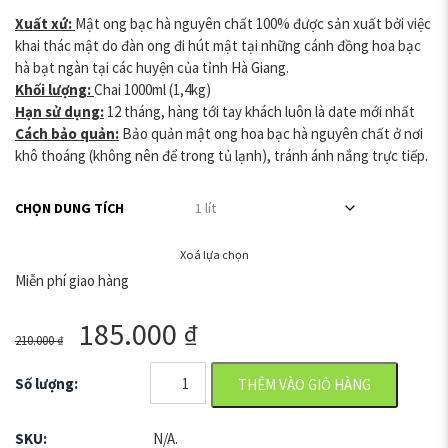
Xuất xứ:
Mật ong bạc hà nguyên chất 100% được sản xuất bởi việc
khai thác mật do đàn ong đi hút mật tại những cánh đồng hoa bạc
hà bạt ngàn tại các huyện của tỉnh Hà Giang.
Khối lượng:
Chai 1000ml (1,4kg)
Hạn sử dụng:
12 tháng, hàng tới tay khách luôn là date mới nhất
Cách bảo quản:
Bảo quản mật ong hoa bạc hà nguyên chất ở nơi
khô thoáng (không nên để trong tủ lạnh), tránh ánh nắng trực tiếp.
CHỌN DUNG TÍCH
Xoá lựa chọn
Miễn phí giao hàng
185.000
₫
210.000
₫
Số lượng:
THÊM VÀO GIỎ HÀNG
SKU:
N/A
.