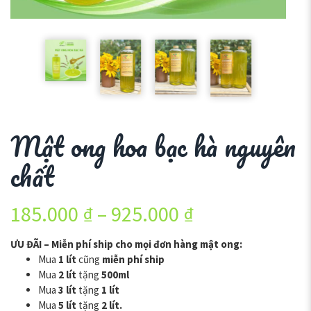
Mật ong hoa bạc hà nguyên
chất
185.000
₫
–
925.000
₫
ƯU ĐÃI – Miễn phí ship cho mọi đơn hàng mật ong:
Mua
1 lít
cũng
miễn phí ship
Mua
2 lít
tặng
500ml
Mua
3 lít
tặng
1 lít
Mua
5 lít
tặng
2 lít.