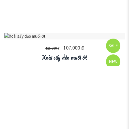
SALE
107.000
₫
125.000
₫
Xoài sấy dẻo muối ớt
NEW