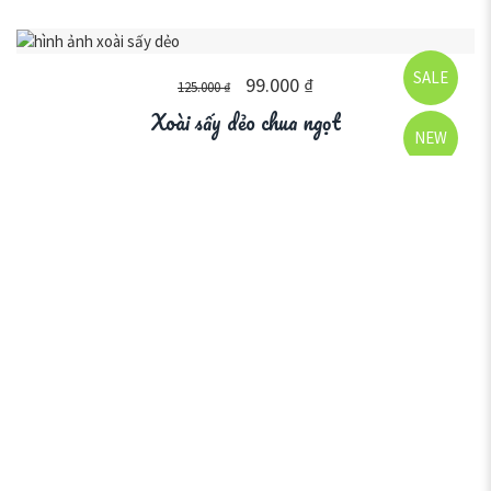
SALE
99.000
₫
125.000
₫
Xoài sấy dẻo chua ngọt
NEW