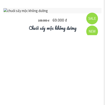
SALE
69.000
₫
108.000
₫
Chuối sấy mộc không đường
NEW