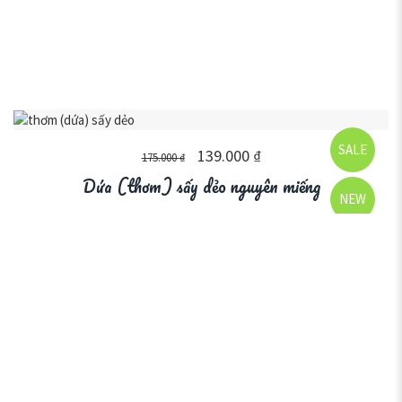
SALE
139.000
₫
175.000
₫
Dứa (thơm) sấy dẻo nguyên miếng
NEW
SOLD