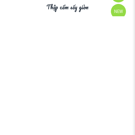
Thập cẩm sấy giòn
NEW
SOLD