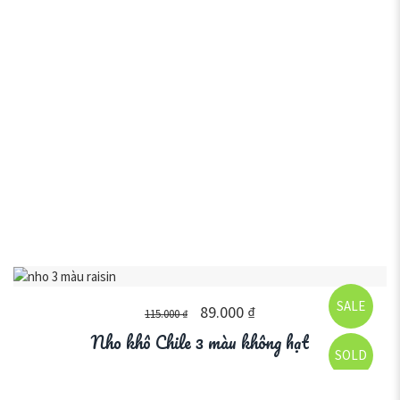
SALE
89.000
₫
115.000
₫
Nho khô Chile 3 màu không hạt
SOLD